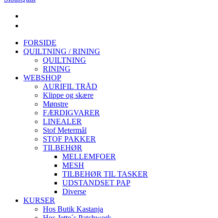
FORSIDE
QUILTNING / RINING
QUILTNING
RINING
WEBSHOP
AURIFIL TRÅD
Klippe og skære
Mønstre
FÆRDIGVARER
LINEALER
Stof Metermål
STOF PAKKER
TILBEHØR
MELLEMFOER
MESH
TILBEHØR TIL TASKER
UDSTANDSET PAP
Diverse
KURSER
Hos Butik Kastanja
Hos Jette´s Patchwork