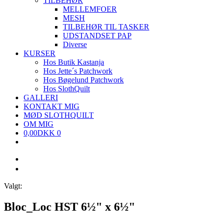
TILBEHØR
MELLEMFOER
MESH
TILBEHØR TIL TASKER
UDSTANDSET PAP
Diverse
KURSER
Hos Butik Kastanja
Hos Jette´s Patchwork
Hos Bøgelund Patchwork
Hos SlothQuilt
GALLERI
KONTAKT MIG
MØD SLOTHQUILT
OM MIG
0,00
DKK
0
Valgt:
Bloc_Loc HST 6½" x 6½"