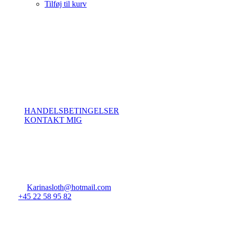
Tilføj til kurv
Om SlothQuilt
Her vil du finde et univers af lækker Quiltning og Patchwork.
Du vil kunne finde de aktuelle kurser jeg tilbyder, noget lækkert tråd
i shoppen, samt lidt generel information omkring Quiltning og
Rining.
Betingelser
HANDELSBETINGELSER
KONTAKT MIG
Kontakt os
Vejrmosegårds Allé 24
7000, Frederica
CVR: 31380936
Email:
Karinasloth@hotmail.com
Tel:
+45 22 58 95 82
© 2019
SlothQuilt
- Alle rettigheder forbeholdes