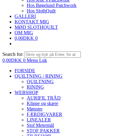
Hos Bøgelund Patchwork
Hos SlothQuilt
GALLERI
KONTAKT MIG
MØD SLOTHQUILT
OM MIG
0,00
DKK
0
Search for:
0,00
DKK
0
Menu
Luk
FORSIDE
QUILTNING / RINING
QUILTNING
RINING
WEBSHOP
AURIFIL TRÅD
Klippe og skære
Mønstre
FÆRDIGVARER
LINEALER
Stof Metermål
STOF PAKKER