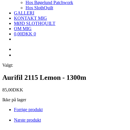
Hos Bøgelund Patchwork
Hos SlothQuilt
GALLERI
KONTAKT MIG
MØD SLOTHQUILT
OM MIG
0,00
DKK
0
Valgt:
Aurifil 2115 Lemon - 1300m
85,00
DKK
Ikke på lager
Forrige produkt
Næste produkt