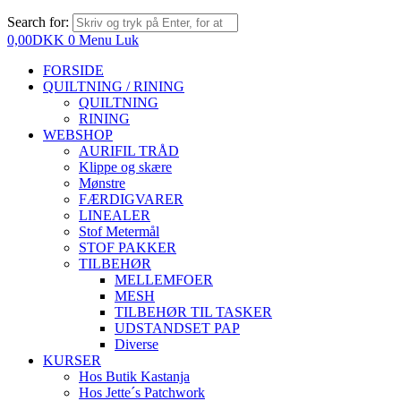
Search for:
0,00
DKK
0
Menu
Luk
FORSIDE
QUILTNING / RINING
QUILTNING
RINING
WEBSHOP
AURIFIL TRÅD
Klippe og skære
Mønstre
FÆRDIGVARER
LINEALER
Stof Metermål
STOF PAKKER
TILBEHØR
MELLEMFOER
MESH
TILBEHØR TIL TASKER
UDSTANDSET PAP
Diverse
KURSER
Hos Butik Kastanja
Hos Jette´s Patchwork