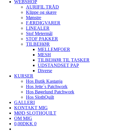
WEBSHOP
AURIFIL TRÅD
Klippe og skære
Mønstre
FÆRDIGVARER
LINEALER
Stof Metermål
STOF PAKKER
TILBEHØR
MELLEMFOER
MESH
TILBEHØR TIL TASKER
UDSTANDSET PAP
Diverse
KURSER
Hos Butik Kastanja
Hos Jette´s Patchwork
Hos Bøgelund Patchwork
Hos SlothQuilt
GALLERI
KONTAKT MIG
MØD SLOTHQUILT
OM MIG
0,00
DKK
0