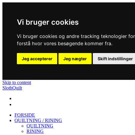
Vi bruger cookies
Vi bruger cookies og andre tracking teknologier for 
forstå hvor vores besøgende kommer fra.
Jeg accepterer
Jeg nægter
Skift indstillinger
Skip to content
SlothQuilt
FORSIDE
QUILTNING / RINING
QUILTNING
RINING