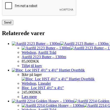
Relaterede varer
Webshop
,
Aurifil Tråd
Aurifil 2123 Butter – 1300m
85,00
DKK
Tilføj til kurv
Hurtigt Overblik
Ikke på lager
Hurtigt Overblik
Webshop
,
Linealer
Bloc_Loc HST 4½” x 4½”
245,00
DKK
Læs mere
Webshop
,
Aurifil Tråd