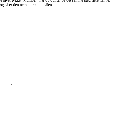
kke laver tykke “klumper” når du quilter på det samme sted flere gange.
og så er den nem at træde i nålen.