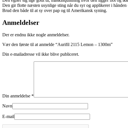
Den egner sig lige godt til, maskinquiltning hvor den ligger flot og i
Den gir flotte næsten usynlige sting når du syr og applikerer i hånden 
Brud den både til at sy over pap og til Amerikansk syning.
Anmeldelser
Der er endnu ikke nogle anmeldelser.
Vær den første til at anmelde “Aurifil 2115 Lemon – 1300m”
Din e-mailadresse vil ikke blive publiceret.
Din anmeldelse
*
Navn
E-mail