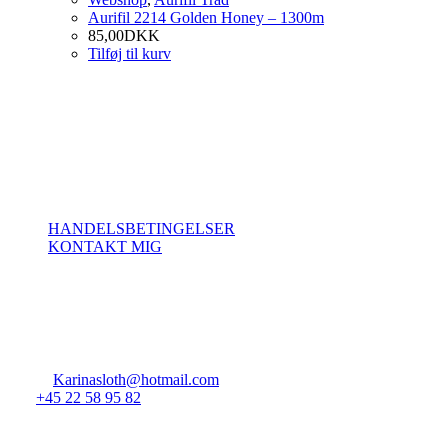
Aurifil 2214 Golden Honey – 1300m
85,00
DKK
Tilføj til kurv
Om SlothQuilt
Her vil du finde et univers af lækker Quiltning og Patchwork.
Du vil kunne finde de aktuelle kurser jeg tilbyder, noget lækkert tråd
Betingelser
HANDELSBETINGELSER
KONTAKT MIG
Kontakt os
Vejrmosegårds Allé 24
7000, Frederica
CVR: 31380936
Email:
Karinasloth@hotmail.com
Tel:
+45 22 58 95 82