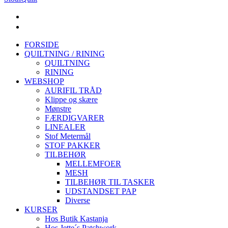
FORSIDE
QUILTNING / RINING
QUILTNING
RINING
WEBSHOP
AURIFIL TRÅD
Klippe og skære
Mønstre
FÆRDIGVARER
LINEALER
Stof Metermål
STOF PAKKER
TILBEHØR
MELLEMFOER
MESH
TILBEHØR TIL TASKER
UDSTANDSET PAP
Diverse
KURSER
Hos Butik Kastanja
Hos Jette´s Patchwork