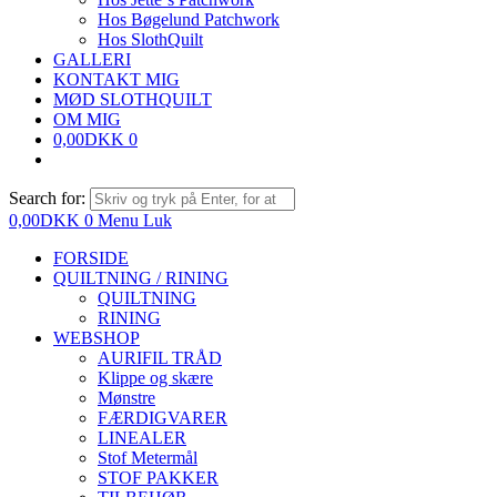
Hos Bøgelund Patchwork
Hos SlothQuilt
GALLERI
KONTAKT MIG
MØD SLOTHQUILT
OM MIG
0,00
DKK
0
Search for:
0,00
DKK
0
Menu
Luk
FORSIDE
QUILTNING / RINING
QUILTNING
RINING
WEBSHOP
AURIFIL TRÅD
Klippe og skære
Mønstre
FÆRDIGVARER
LINEALER
Stof Metermål
STOF PAKKER