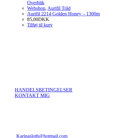
Overblik
Webshop
,
Aurifil Tråd
Aurifil 2214 Golden Honey – 1300m
85,00
DKK
Tilføj til kurv
Om SlothQuilt
Her vil du finde et univers af lækker Quiltning og Patchwork.
Du vil kunne finde de aktuelle kurser jeg tilbyder, noget lækkert tråd
i shoppen, samt lidt generel information omkring Quiltning og
Rining.
Betingelser
HANDELSBETINGELSER
KONTAKT MIG
Kontakt os
Vejrmosegårds Allé 24
7000, Frederica
CVR: 31380936
Email:
Karinasloth@hotmail.com