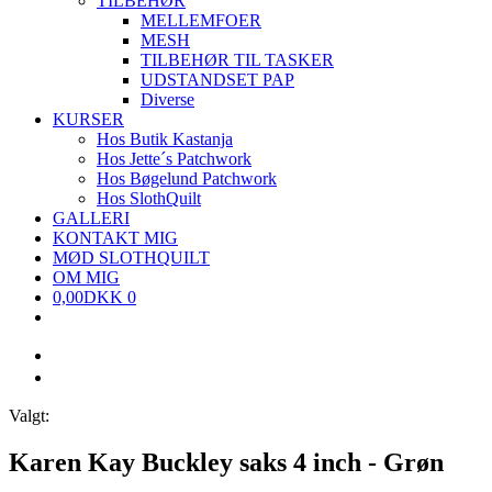
TILBEHØR
MELLEMFOER
MESH
TILBEHØR TIL TASKER
UDSTANDSET PAP
Diverse
KURSER
Hos Butik Kastanja
Hos Jette´s Patchwork
Hos Bøgelund Patchwork
Hos SlothQuilt
GALLERI
KONTAKT MIG
MØD SLOTHQUILT
OM MIG
0,00
DKK
0
Valgt:
Karen Kay Buckley saks 4 inch - Grøn