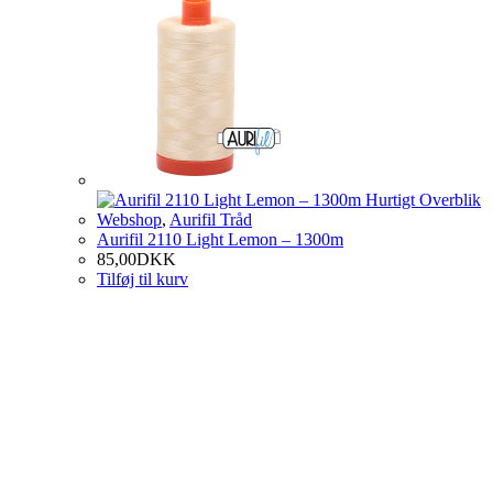
Hurtigt Overblik
Webshop
,
Aurifil Tråd
Aurifil 2110 Light Lemon – 1300m
85,00
DKK
Tilføj til kurv
Om SlothQuilt
Her vil du finde et univers af lækker Quiltning og Patchwork.
Du vil kunne finde de aktuelle kurser jeg tilbyder, noget lækkert tråd
i shoppen, samt lidt generel information omkring Quiltning og
Rining.
Betingelser