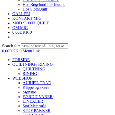
Hos Bøgelund Patchwork
Hos SlothQuilt
GALLERI
KONTAKT MIG
MØD SLOTHQUILT
OM MIG
0,00
DKK
0
Search for:
0,00
DKK
0
Menu
Luk
FORSIDE
QUILTNING / RINING
QUILTNING
RINING
WEBSHOP
AURIFIL TRÅD
Klippe og skære
Mønstre
FÆRDIGVARER
LINEALER
Stof Metermål
STOF PAKKER