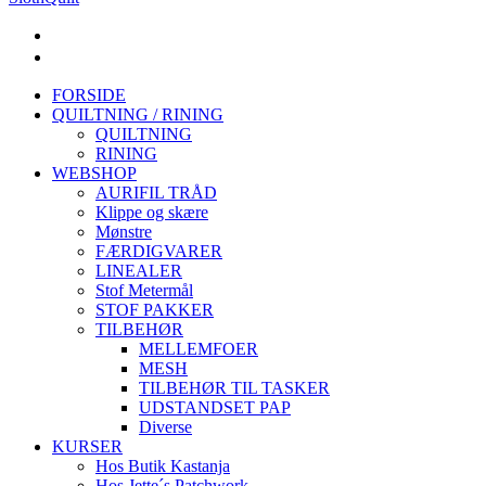
FORSIDE
QUILTNING / RINING
QUILTNING
RINING
WEBSHOP
AURIFIL TRÅD
Klippe og skære
Mønstre
FÆRDIGVARER
LINEALER
Stof Metermål
STOF PAKKER
TILBEHØR
MELLEMFOER
MESH
TILBEHØR TIL TASKER
UDSTANDSET PAP
Diverse
KURSER
Hos Butik Kastanja
Hos Jette´s Patchwork