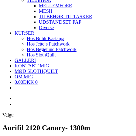
TILBEHØR
MELLEMFOER
MESH
TILBEHØR TIL TASKER
UDSTANDSET PAP
Diverse
KURSER
Hos Butik Kastanja
Hos Jette´s Patchwork
Hos Bøgelund Patchwork
Hos SlothQuilt
GALLERI
KONTAKT MIG
MØD SLOTHQUILT
OM MIG
0,00
DKK
0
Valgt:
Aurifil 2120 Canary- 1300m